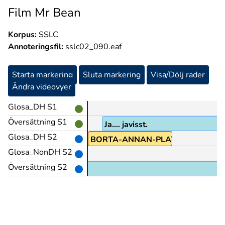
Film Mr Bean
Korpus:
SSLC
Annoteringsfil:
sslc02_090.eaf
Starta markering
Sluta markering
Visa/Dölj rader
Ändra videovyer
Glosa_DH S1
Översättning S1
Ja.... javisst.
Glosa_DH S2
BORTA-ANNAN-PLATS
Glosa_NonDH S2
Översättning S2