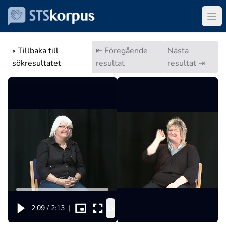
« Tillbaka till
⇤ Föregående
Nästa
sökresultatet
resultat
resultat ⇥
1x
2:09
/
2:13
|