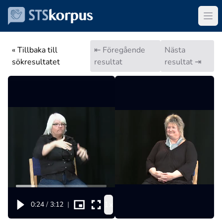
« Tillbaka till
⇤ Föregående
Nästa
sökresultatet
resultat
resultat ⇥
1x
0:24
/
3:12
|