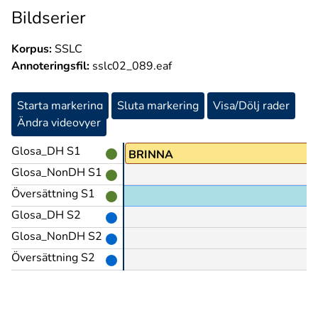
Bildserier
Korpus:
SSLC
Annoteringsfil:
sslc02_089.eaf
Starta markering
Sluta markering
Visa/Dölj rader
Ändra videovyer
Glosa_DH S1
O
BRINNA
Glosa_NonDH S1
Översättning S1
Glosa_DH S2
Glosa_NonDH S2
Översättning S2