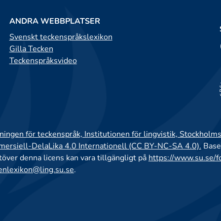
ANDRA WEBBPLATSER
Svenskt teckenspråkslexikon
Gilla Tecken
Teckenspråksvideo
ingen för teckenspråk, Institutionen för lingvistik, Stockholms
rsiell-DelaLika 4.0 Internationell (CC BY-NC-SA 4.0).
Base
utöver denna licens kan vara tillgängligt på
https://www.su.se/f
enlexikon@ling.su.se
.