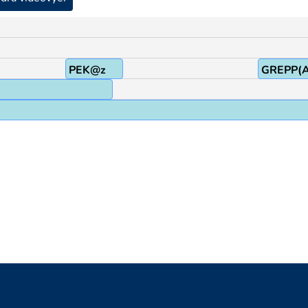
PEK@z
GREPP(