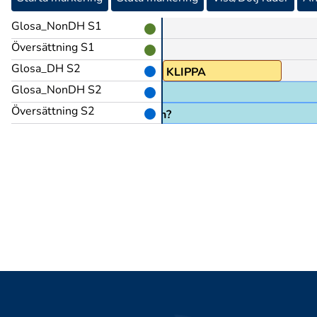
Glosa_NonDH S1
Översättning S1
Glosa_DH S2
TÄNKA
KLIPPA
Glosa_NonDH S2
Översättning S2
a i den, klippa av armar och ben?