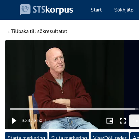
Start
Sökhjälp
« Tillbaka till sökresultatet
1x
3:33
/
3:50
|
Starta markering
Sluta markering
Visa/Dölj rader
Än