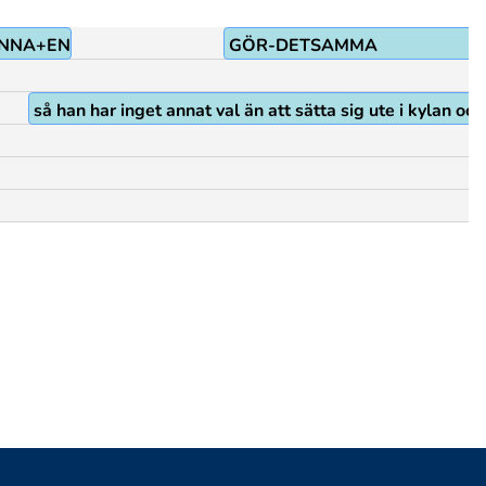
NNA+ENTITET(J)@p
GÖR-DETSAMMA
så han har inget annat val än att sätta sig ute i kylan oc