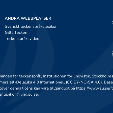
ANDRA WEBBPLATSER
Svenskt teckenspråkslexikon
Gilla Tecken
Teckenspråksvideo
ingen för teckenspråk, Institutionen för lingvistik, Stockholms
rsiell-DelaLika 4.0 Internationell (CC BY-NC-SA 4.0).
Base
utöver denna licens kan vara tillgängligt på
https://www.su.se/f
enlexikon@ling.su.se
.