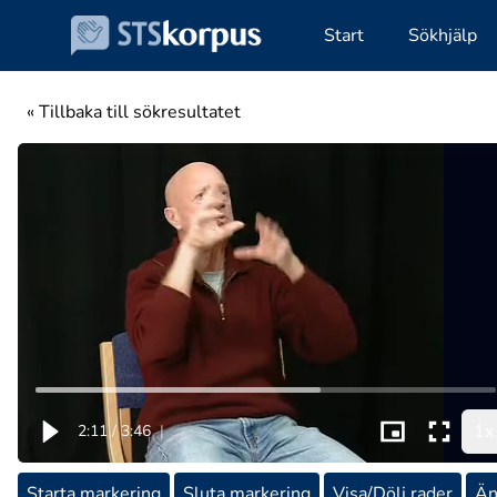
Start
Sökhjälp
« Tillbaka till sökresultatet
1x
2:11
/
3:46
|
Starta markering
Sluta markering
Visa/Dölj rader
Än