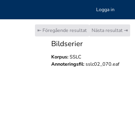
Logga in
⇤ Föregående resultat
Nästa resultat ⇥
Bildserier
Korpus:
SSLC
Annoteringsfil:
sslc02_070.eaf