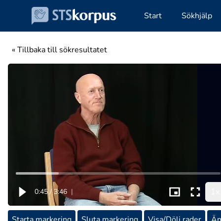
Start
Sökhjälp
« Tillbaka till sökresultatet
1x
0:45
/
3:46
|
Starta markering
Sluta markering
Visa/Dölj rader
Än