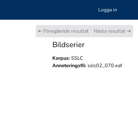
Logga in
⇤ Föregående resultat
Nästa resultat ⇥
Bildserier
Korpus:
SSLC
Annoteringsfil:
sslc02_070.eaf