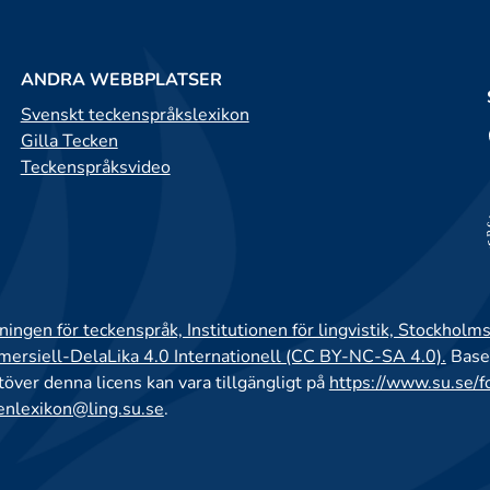
ANDRA WEBBPLATSER
Svenskt teckenspråkslexikon
Gilla Tecken
Teckenspråksvideo
ingen för teckenspråk, Institutionen för lingvistik, Stockholms
rsiell-DelaLika 4.0 Internationell (CC BY-NC-SA 4.0).
Base
utöver denna licens kan vara tillgängligt på
https://www.su.se/f
enlexikon@ling.su.se
.