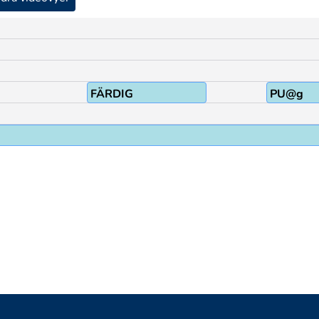
FÄRDIG
PU@g