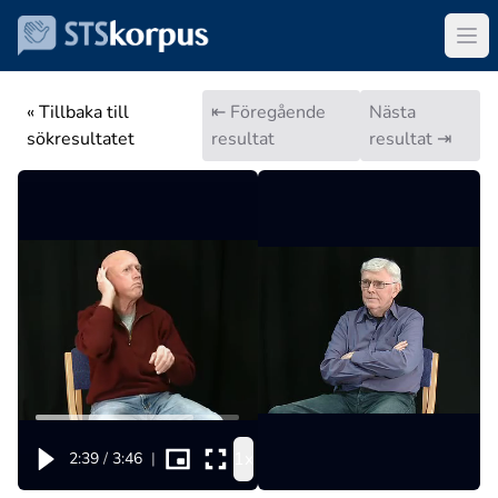
« Tillbaka till
⇤ Föregående
Nästa
sökresultatet
resultat
resultat ⇥
1x
2:39
/
3:46
|