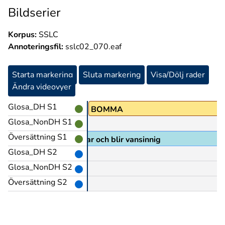
Bildserier
Korpus:
SSLC
Annoteringsfil:
sslc02_070.eaf
Starta markering
Sluta markering
Visa/Dölj rader
Ändra videovyer
Glosa_DH S1
BOMMA
Glosa_NonDH S1
Översättning S1
n provar igen men missar och blir vansinnig
Glosa_DH S2
Glosa_NonDH S2
Översättning S2