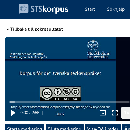
Start
Sökhjälp
« Tillbaka till sökresultatet
1x
0:00
/
2:55
|
Starta markering
Sluta markering
Visa/Dölj rader
Än