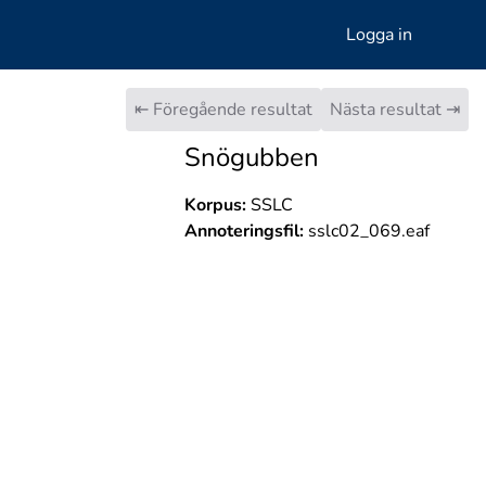
Logga in
⇤ Föregående resultat
Nästa resultat ⇥
Snögubben
Korpus:
SSLC
Annoteringsfil:
sslc02_069.eaf