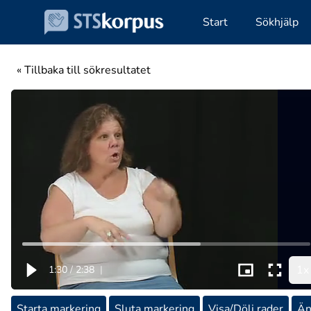
Start
Sökhjälp
« Tillbaka till sökresultatet
1x
1:30
/
2:38
|
Starta markering
Sluta markering
Visa/Dölj rader
Än