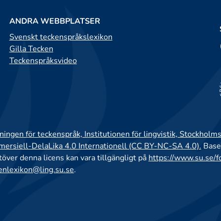
ANDRA WEBBPLATSER
Svenskt teckenspråkslexikon
Gilla Tecken
Teckenspråksvideo
ingen för teckenspråk, Institutionen för lingvistik, Stockholms
rsiell-DelaLika 4.0 Internationell (CC BY-NC-SA 4.0).
Base
utöver denna licens kan vara tillgängligt på
https://www.su.se/f
enlexikon@ling.su.se
.