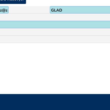
zz@z
GLAD