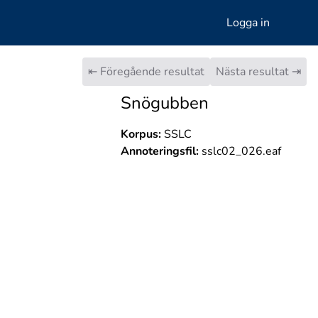
Logga in
⇤ Föregående resultat
Nästa resultat ⇥
Snögubben
Korpus:
SSLC
Annoteringsfil:
sslc02_026.eaf