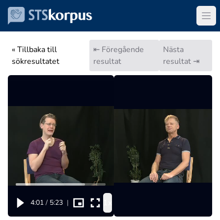
« Tillbaka till
⇤ Föregående
Nästa
sökresultatet
resultat
resultat ⇥
1x
4:01
/
5:23
|