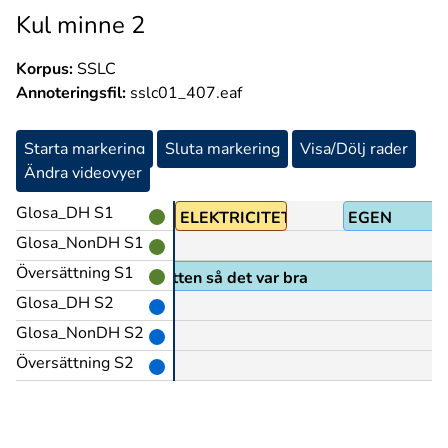
Kul minne 2
Korpus:
SSLC
Annoteringsfil:
sslc01_407.eaf
Starta markering
Sluta markering
Visa/Dölj rader
Ändra videovyer
Glosa_DH S1
ELEKTRICITET
EGEN
Glosa_NonDH S1
Översättning S1
egen el och eget vatten så det var bra
Glosa_DH S2
Glosa_NonDH S2
Översättning S2