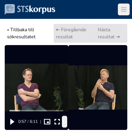
« Tillbaka till
⇤ Föregående
Nästa
sökresultatet
resultat
resultat ⇥
1x
0:57
/
6:11
|