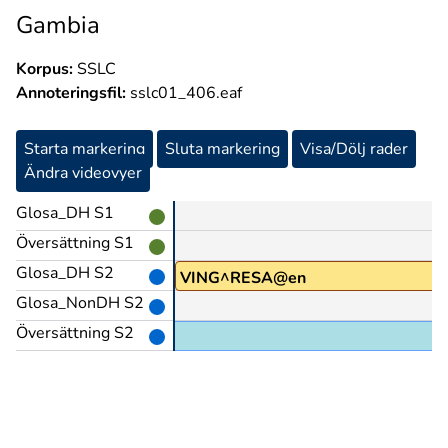
Gambia
Korpus:
SSLC
Annoteringsfil:
sslc01_406.eaf
Starta markering
Sluta markering
Visa/Dölj rader
Ändra videovyer
Glosa_DH S1
Översättning S1
Glosa_DH S2
VING^RESA@en
Glosa_NonDH S2
Översättning S2