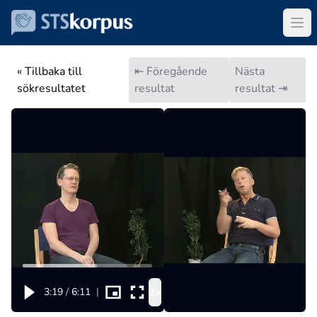
« Tillbaka till
⇤ Föregående
Nästa
sökresultatet
resultat
resultat ⇥
1x
3:19
/
6:11
|