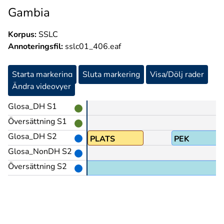
Gambia
Korpus:
SSLC
Annoteringsfil:
sslc01_406.eaf
Starta markering
Sluta markering
Visa/Dölj rader
Ändra videovyer
Glosa_DH S1
Översättning S1
Glosa_DH S2
Å
PLATS
PEK
Glosa_NonDH S2
Översättning S2