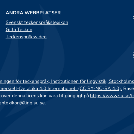
ANDRA WEBBPLATSER
Svenskt teckenspråkslexikon
Gilla Tecken
Teckenspråksvideo
ingen för teckenspråk, Institutionen för lingvistik, Stockholms
rsiell-DelaLika 4.0 Internationell (CC BY-NC-SA 4.0).
Base
utöver denna licens kan vara tillgängligt på
https://www.su.se/f
enlexikon@ling.su.se
.