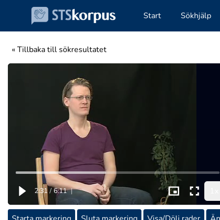
Start
Sökhjälp
« Tillbaka till sökresultatet
1x
2:31
/
6:11
|
Starta markering
Sluta markering
Visa/Dölj rader
Än