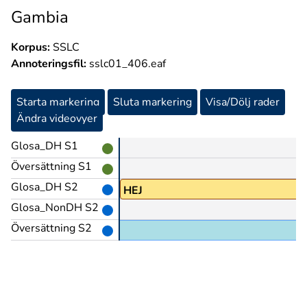
Gambia
Korpus:
SSLC
Annoteringsfil:
sslc01_406.eaf
Starta markering
Sluta markering
Visa/Dölj rader
Ändra videovyer
Glosa_DH S1
Översättning S1
Glosa_DH S2
HEJ
Glosa_NonDH S2
Översättning S2