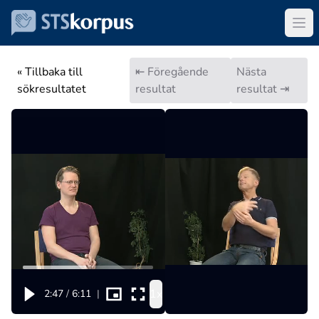
« Tillbaka till
⇤ Föregående
Nästa
sökresultatet
resultat
resultat ⇥
1x
2:47
/
6:11
|