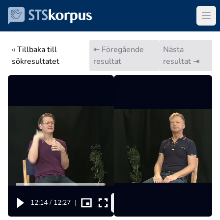
« Tillbaka till
⇤ Föregående
Nästa
sökresultatet
resultat
resultat ⇥
1x
12:14
/
12:27
|