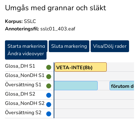
Umgås med grannar och släkt
Korpus:
SSLC
Annoteringsfil:
sslc01_403.eaf
Starta markering
Sluta markering
Visa/Dölj rader
Ändra videovyer
Glosa_DH S1
PRO1
VETA-INTE(8b)
Glosa_NonDH S1
Översättning S1
förutom dom
Glosa_DH S2
Glosa_NonDH S2
Översättning S2