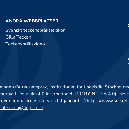
ANDRA WEBBPLATSER
Svenskt teckenspråkslexikon
Gilla Tecken
Teckenspråksvideo
ingen för teckenspråk, Institutionen för lingvistik, Stockholms
rsiell-DelaLika 4.0 Internationell (CC BY-NC-SA 4.0).
Base
utöver denna licens kan vara tillgängligt på
https://www.su.se/f
enlexikon@ling.su.se
.