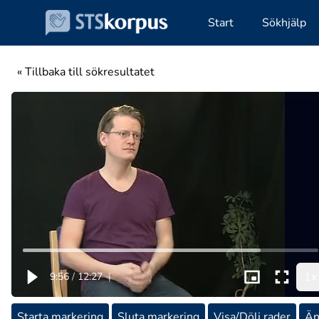
Start
Sökhjälp
« Tillbaka till sökresultatet
1x
9:56
/
12:27
|
Starta markering
Sluta markering
Visa/Dölj rader
Än