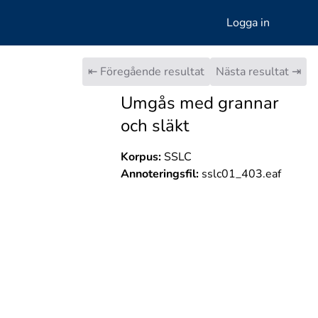
Logga in
⇤ Föregående resultat
Nästa resultat ⇥
Umgås med grannar
och släkt
Korpus:
SSLC
Annoteringsfil:
sslc01_403.eaf