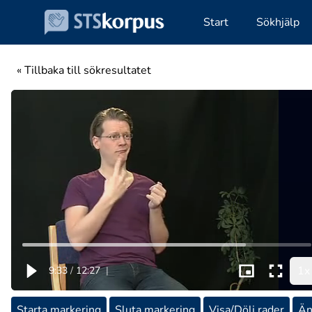
Start
Sökhjälp
« Tillbaka till sökresultatet
1x
9:33
/
12:27
|
Starta markering
Sluta markering
Visa/Dölj rader
Än