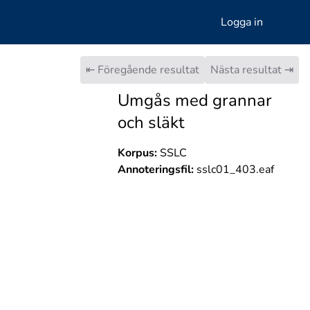
Logga in
⇤ Föregående resultat
Nästa resultat ⇥
Umgås med grannar
och släkt
Korpus:
SSLC
Annoteringsfil:
sslc01_403.eaf