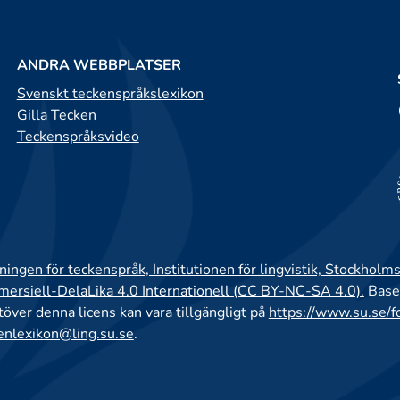
ANDRA WEBBPLATSER
Svenskt teckenspråkslexikon
Gilla Tecken
Teckenspråksvideo
ingen för teckenspråk, Institutionen för lingvistik, Stockholms
rsiell-DelaLika 4.0 Internationell (CC BY-NC-SA 4.0).
Base
utöver denna licens kan vara tillgängligt på
https://www.su.se/f
enlexikon@ling.su.se
.