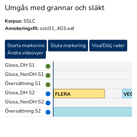
Umgås med grannar och släkt
Korpus:
SSLC
Annoteringsfil:
sslc01_403.eaf
Starta markering
Sluta markering
Visa/Dölj rader
Ändra videovyer
Glosa_DH S1
Glosa_NonDH S1
Översättning S1
Glosa_DH S2
FLERA
VECK
Glosa_NonDH S2
Översättning S2