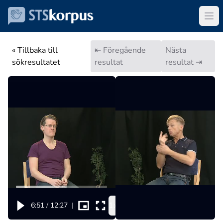
« Tillbaka till
⇤ Föregående
Nästa
sökresultatet
resultat
resultat ⇥
1x
6:51
/
12:27
|