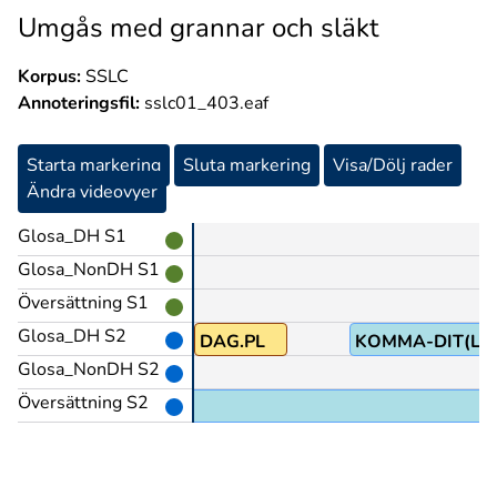
Umgås med grannar och släkt
Korpus:
SSLC
Annoteringsfil:
sslc01_403.eaf
Starta markering
Sluta markering
Visa/Dölj rader
Ändra videovyer
Glosa_DH S1
Glosa_NonDH S1
Översättning S1
Glosa_DH S2
NÅGRA
DAG.PL
KOMMA-DIT(Lb
Glosa_NonDH S2
aka-hit@hd
Översättning S2