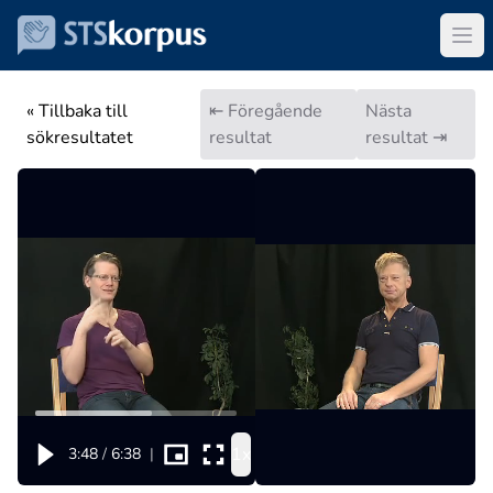
« Tillbaka till
⇤ Föregående
Nästa
sökresultatet
resultat
resultat ⇥
1x
3:48
/
6:38
|