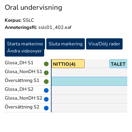
Oral undervisning
Korpus:
SSLC
Annoteringsfil:
sslc01_402.eaf
Starta markering
Sluta markering
Visa/Dölj rader
Ändra videovyer
Glosa_DH S1
NITTIO(4)
TALET
Glosa_NonDH S1
Översättning S1
Glosa_DH S2
Glosa_NonDH S2
Översättning S2