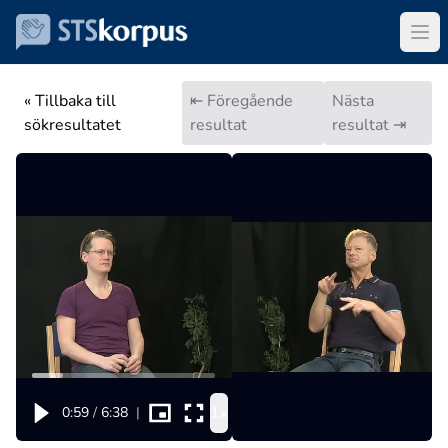
« Tillbaka till
⇤ Föregående
Nästa
sökresultatet
resultat
resultat ⇥
1x
0:59
/
6:38
|