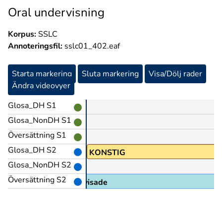
Oral undervisning
Korpus:
SSLC
Annoteringsfil:
sslc01_402.eaf
Starta markering
Sluta markering
Visa/Dölj rader
Ändra videovyer
Glosa_DH S1
Glosa_NonDH S1
Översättning S1
Glosa_DH S2
KONSTIG
Glosa_NonDH S2
Översättning S2
de svenska när dom undervisade