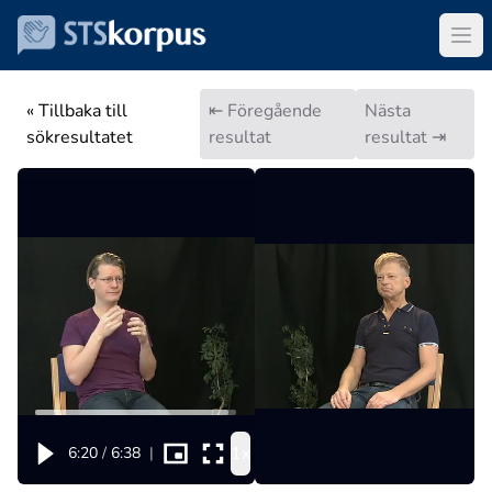
« Tillbaka till
⇤ Föregående
Nästa
sökresultatet
resultat
resultat ⇥
1x
6:20
/
6:38
|