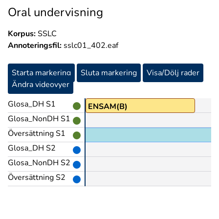
Oral undervisning
Korpus:
SSLC
Annoteringsfil:
sslc01_402.eaf
Starta markering
Sluta markering
Visa/Dölj rader
Ändra videovyer
Glosa_DH S1
ENSAM(B)
Glosa_NonDH S1
Översättning S1
de själva,
Glosa_DH S2
Glosa_NonDH S2
Översättning S2