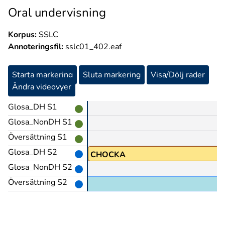
Oral undervisning
Korpus:
SSLC
Annoteringsfil:
sslc01_402.eaf
Starta markering
Sluta markering
Visa/Dölj rader
Ändra videovyer
Glosa_DH S1
Glosa_NonDH S1
Översättning S1
Glosa_DH S2
RO1
CHOCKA
Glosa_NonDH S2
Översättning S2