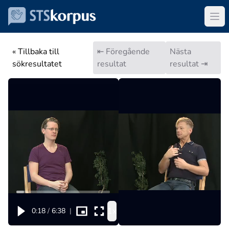
« Tillbaka till
⇤ Föregående
Nästa
sökresultatet
resultat
resultat ⇥
1x
0:18
/
6:38
|