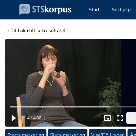
Start
Sökhjälp
« Tillbaka till sökresultatet
1x
3:14
/
4:06
|
Starta markering
Sluta markering
Visa/Dölj rader
Än