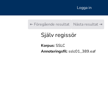
Logga in
⇤ Föregående resultat
Nästa resultat ⇥
Själv regissör
Korpus:
SSLC
Annoteringsfil:
sslc01_389.eaf