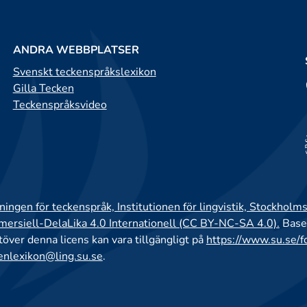
ANDRA WEBBPLATSER
Svenskt teckenspråkslexikon
Gilla Tecken
Teckenspråksvideo
ingen för teckenspråk, Institutionen för lingvistik, Stockholms
rsiell-DelaLika 4.0 Internationell (CC BY-NC-SA 4.0).
Base
utöver denna licens kan vara tillgängligt på
https://www.su.se/f
enlexikon@ling.su.se
.