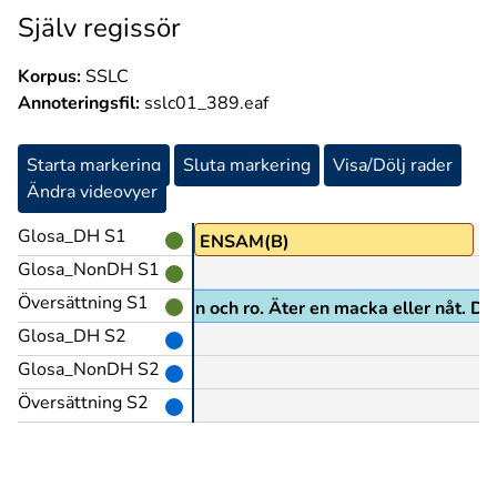
Själv regissör
Korpus:
SSLC
Annoteringsfil:
sslc01_389.eaf
Starta markering
Sluta markering
Visa/Dölj rader
Ändra videovyer
Glosa_DH S1
ENSAM(B)
Glosa_NonDH S1
Översättning S1
. Dricker ur sin kopp i lugn och ro. Äter en macka eller nåt.
Glosa_DH S2
Glosa_NonDH S2
Översättning S2