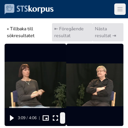
« Tillbaka till
⇤ Föregående
Nästa
sökresultatet
resultat
resultat ⇥
1x
3:09
/
4:06
|