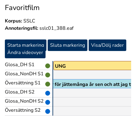
Favoritfilm
Korpus:
SSLC
Annoteringsfil:
sslc01_388.eaf
Starta markering
Sluta markering
Visa/Dölj rader
Ändra videovyer
Glosa_DH S1
PRO1
UNG
Glosa_NonDH S1
Översättning S1
Det var för jättemånga år sen och att jag ty
Glosa_DH S2
Glosa_NonDH S2
Översättning S2