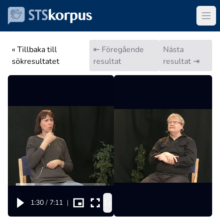
« Tillbaka till
⇤ Föregående
Nästa
sökresultatet
resultat
resultat ⇥
1x
1:30
/
7:11
|