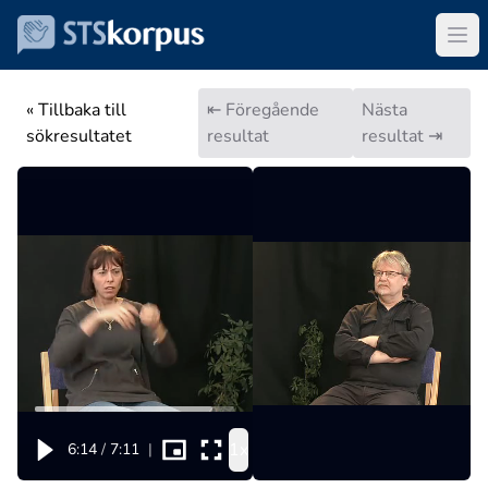
« Tillbaka till
⇤ Föregående
Nästa
sökresultatet
resultat
resultat ⇥
1x
6:14
/
7:11
|