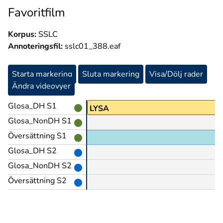
Favoritfilm
Korpus:
SSLC
Annoteringsfil:
sslc01_388.eaf
Starta markering
Sluta markering
Visa/Dölj rader
Ändra videovyer
Glosa_DH S1
LYSA
Glosa_NonDH S1
Översättning S1
Glosa_DH S2
Glosa_NonDH S2
Översättning S2