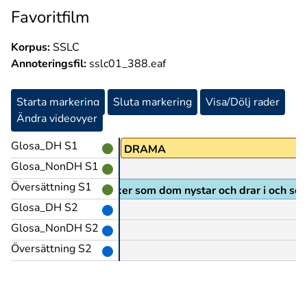
Favoritfilm
Korpus:
SSLC
Annoteringsfil:
sslc01_388.eaf
Starta markering
Sluta markering
Visa/Dölj rader
Ändra videovyer
Glosa_DH S1
GLOSA:(?)
DRAMA
Glosa_NonDH S1
Översättning S1
 händer lite mystiska saker som dom nystar och drar i och som 
Glosa_DH S2
Glosa_NonDH S2
Översättning S2