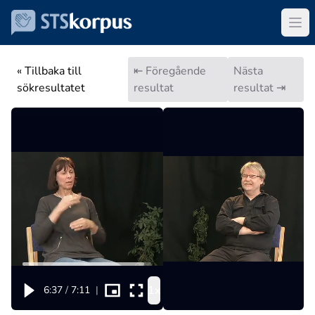
« Tillbaka till
⇤ Föregående
Nästa
sökresultatet
resultat
resultat ⇥
1x
6:37
/
7:11
|