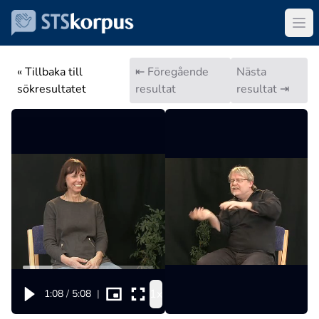
« Tillbaka till
⇤ Föregående
Nästa
sökresultatet
resultat
resultat ⇥
1x
1:08
/
5:08
|