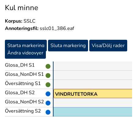
Kul minne
Korpus:
SSLC
Annoteringsfil:
sslc01_386.eaf
Starta markering
Sluta markering
Visa/Dölj rader
Ändra videovyer
Glosa_DH S1
Glosa_NonDH S1
Översättning S1
Glosa_DH S2
VINDRUTETORKA
Glosa_NonDH S2
Översättning S2