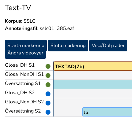
Text-TV
Korpus:
SSLC
Annoteringsfil:
sslc01_385.eaf
Starta markering
Sluta markering
Visa/Dölj rader
Ändra videovyer
Glosa_DH S1
DÅ@b
TEXTAD(7b)
Glosa_NonDH S1
Översättning S1
Glosa_DH S2
Glosa_NonDH S2
Översättning S2
Ja.