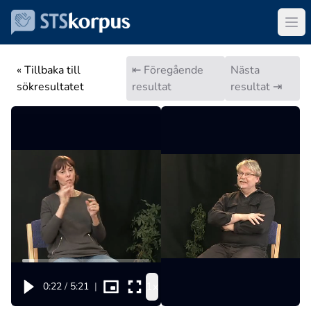
« Tillbaka till
⇤ Föregående
Nästa
sökresultatet
resultat
resultat ⇥
1x
0:22
/
5:21
|