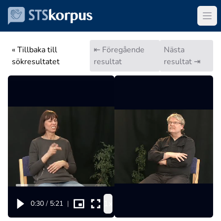
« Tillbaka till
⇤ Föregående
Nästa
sökresultatet
resultat
resultat ⇥
1x
0:30
/
5:21
|