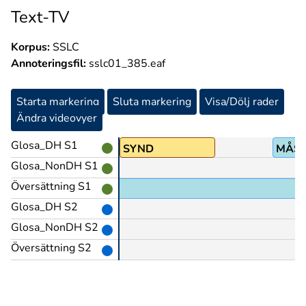
Text-TV
Korpus:
SSLC
Annoteringsfil:
sslc01_385.eaf
Starta markering
Sluta markering
Visa/Dölj rader
Ändra videovyer
Glosa_DH S1
PEK
SYND
MÅS
Glosa_NonDH S1
Översättning S1
Glosa_DH S2
Glosa_NonDH S2
Översättning S2