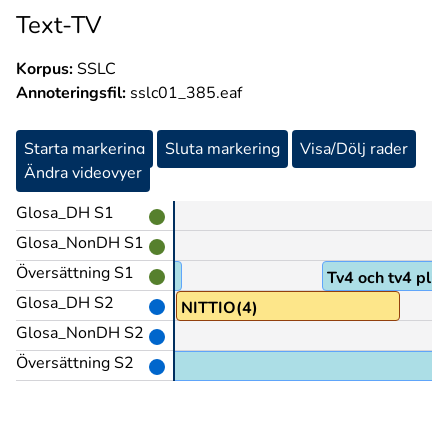
Text-TV
Korpus:
SSLC
Annoteringsfil:
sslc01_385.eaf
Starta markering
Sluta markering
Visa/Dölj rader
Ändra videovyer
Glosa_DH S1
Glosa_NonDH S1
Översättning S1
Tv4 och tv4 plus
Glosa_DH S2
ÅTTIO@z
NITTIO(4)
Glosa_NonDH S2
Översättning S2