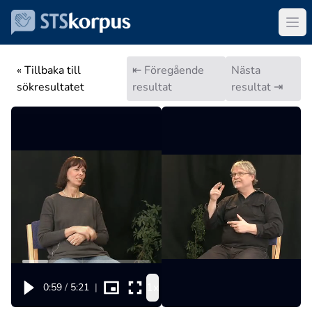
« Tillbaka till
⇤ Föregående
Nästa
sökresultatet
resultat
resultat ⇥
1x
0:59
/
5:21
|