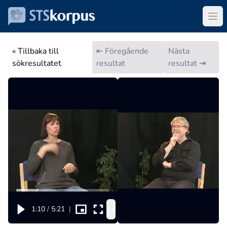
« Tillbaka till
⇤ Föregående
Nästa
sökresultatet
resultat
resultat ⇥
1x
1:10
/
5:21
|