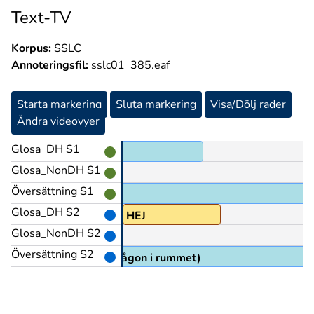
Text-TV
Korpus:
SSLC
Annoteringsfil:
sslc01_385.eaf
Starta markering
Sluta markering
Visa/Dölj rader
Ändra videovyer
Glosa_DH S1
Glosa_NonDH S1
Översättning S1
Glosa_DH S2
HEJ
Glosa_NonDH S2
Översättning S2
(hälsar på någon i rummet)