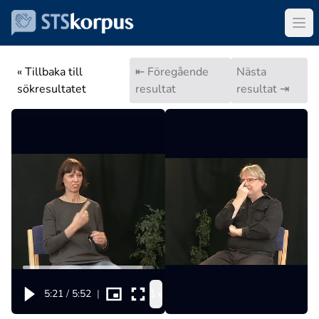
« Tillbaka till
⇤ Föregående
Nästa
sökresultatet
resultat
resultat ⇥
1x
5:21
/
5:52
|