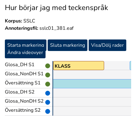
Hur börjar jag med teckenspråk
Korpus:
SSLC
Annoteringsfil:
sslc01_381.eaf
Starta markering
Sluta markering
Visa/Dölj rader
Ändra videovyer
Glosa_DH S1
ORDNING+EN
KLASS
T
Glosa_NonDH S1
Översättning S1
Glosa_DH S2
Glosa_NonDH S2
Översättning S2