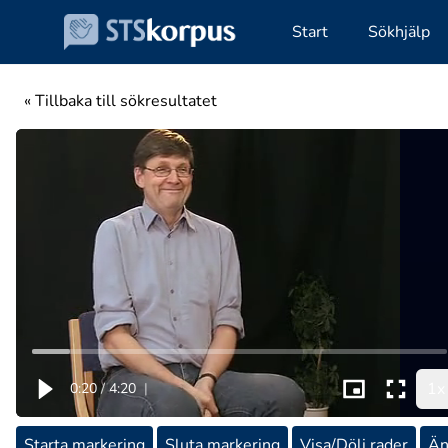
Start
Sökhjälp
« Tillbaka till sökresultatet
1x
0:20
/
4:20
|
Starta markering
Sluta markering
Visa/Dölj rader
Än