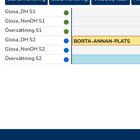
Glosa_DH S1
Glosa_NonDH S1
Översättning S1
Glosa_DH S2
RANKRIKE@en
BORTA-ANNAN-PLATS
Glosa_NonDH S2
Översättning S2