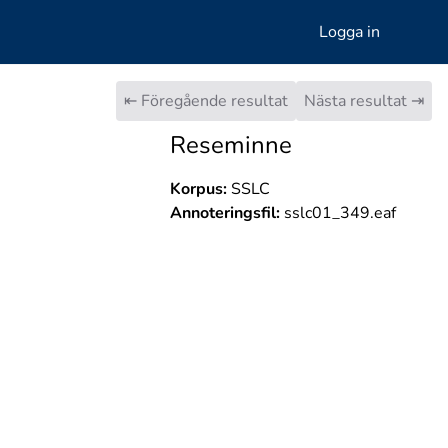
Logga in
⇤ Föregående resultat
Nästa resultat ⇥
Reseminne
Korpus:
SSLC
Annoteringsfil:
sslc01_349.eaf