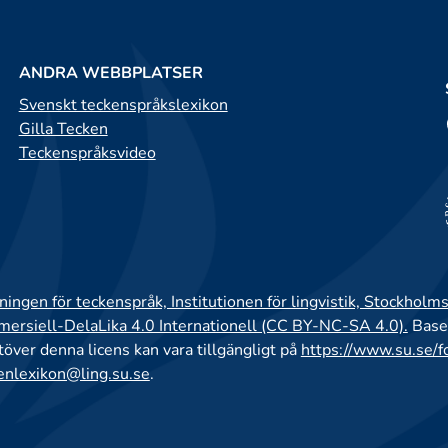
ANDRA WEBBPLATSER
Svenskt teckenspråkslexikon
Gilla Tecken
Teckenspråksvideo
ingen för teckenspråk, Institutionen för lingvistik, Stockholms
rsiell-DelaLika 4.0 Internationell (CC BY-NC-SA 4.0).
Base
utöver denna licens kan vara tillgängligt på
https://www.su.se/f
enlexikon@ling.su.se
.