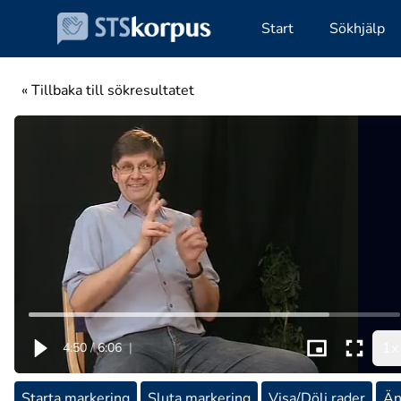
Start
Sökhjälp
« Tillbaka till sökresultatet
1x
4:50
/
6:06
|
Starta markering
Sluta markering
Visa/Dölj rader
Än