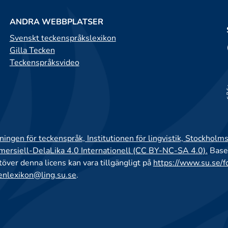
ANDRA WEBBPLATSER
Svenskt teckenspråkslexikon
Gilla Tecken
Teckenspråksvideo
ingen för teckenspråk, Institutionen för lingvistik, Stockholms
rsiell-DelaLika 4.0 Internationell (CC BY-NC-SA 4.0).
Base
utöver denna licens kan vara tillgängligt på
https://www.su.se/f
enlexikon@ling.su.se
.