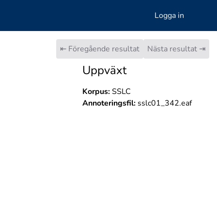
Logga in
⇤ Föregående resultat
Nästa resultat ⇥
Uppväxt
Korpus:
SSLC
Annoteringsfil:
sslc01_342.eaf