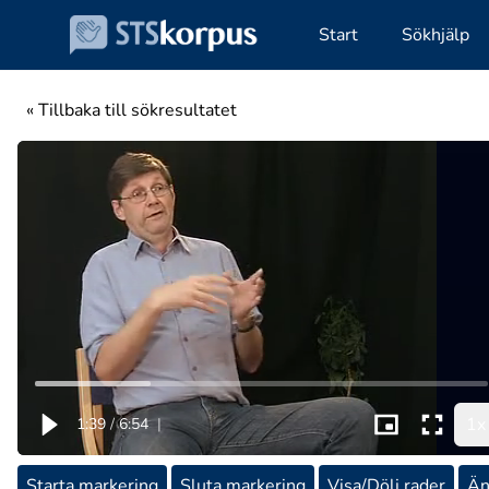
Start
Sökhjälp
« Tillbaka till sökresultatet
1x
1:39
/
6:54
|
Starta markering
Sluta markering
Visa/Dölj rader
Än