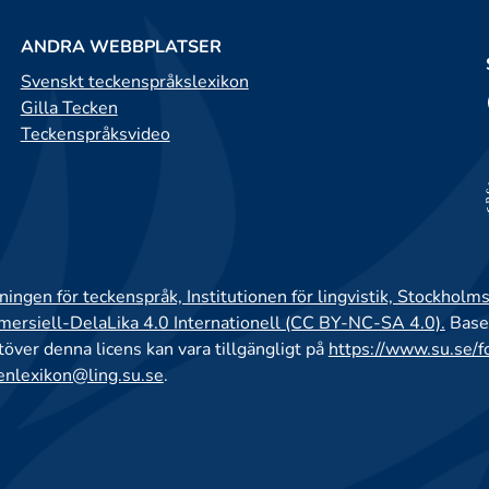
ANDRA WEBBPLATSER
Svenskt teckenspråkslexikon
Gilla Tecken
Teckenspråksvideo
ingen för teckenspråk, Institutionen för lingvistik, Stockholms
rsiell-DelaLika 4.0 Internationell (CC BY-NC-SA 4.0).
Base
utöver denna licens kan vara tillgängligt på
https://www.su.se/f
enlexikon@ling.su.se
.