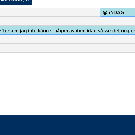
I@b^DAG
eftersom jag inte känner någon av dom idag så var det nog e