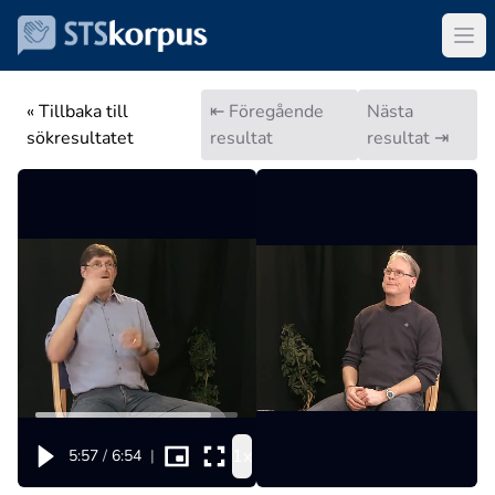
« Tillbaka till
⇤ Föregående
Nästa
sökresultatet
resultat
resultat ⇥
1x
5:57
/
6:54
|