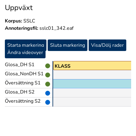
Uppväxt
Korpus:
SSLC
Annoteringsfil:
sslc01_342.eaf
Starta markering
Sluta markering
Visa/Dölj rader
Ändra videovyer
Glosa_DH S1
I@b
KLASS
Glosa_NonDH S1
Översättning S1
Glosa_DH S2
Översättning S2