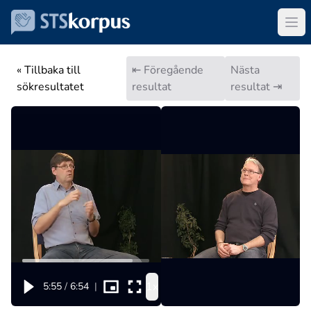
« Tillbaka till
⇤ Föregående
Nästa
sökresultatet
resultat
resultat ⇥
1x
5:55
/
6:54
|