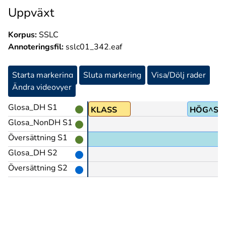
Uppväxt
Korpus:
SSLC
Annoteringsfil:
sslc01_342.eaf
Starta markering
Sluta markering
Visa/Dölj rader
Ändra videovyer
Glosa_DH S1
KLASS
HÖG^ST
Glosa_NonDH S1
Översättning S1
Glosa_DH S2
Översättning S2