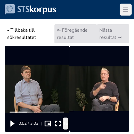
« Tillbaka till
⇤ Föregående
Nästa
sökresultatet
resultat
resultat ⇥
1x
0:52
/
3:03
|