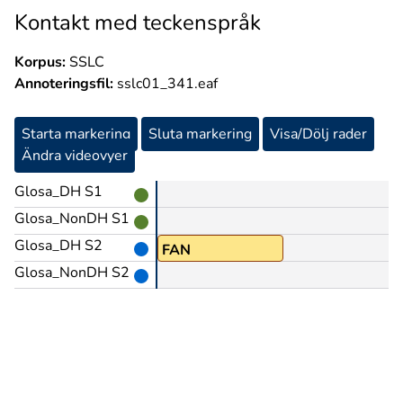
Kontakt med teckenspråk
Korpus:
SSLC
Annoteringsfil:
sslc01_341.eaf
Starta markering
Sluta markering
Visa/Dölj rader
Ändra videovyer
Glosa_DH S1
Glosa_NonDH S1
Glosa_DH S2
FAN
Glosa_NonDH S2