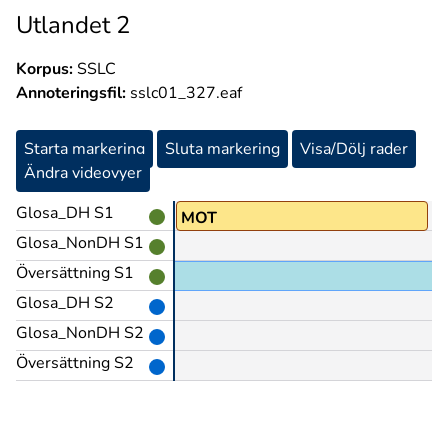
Utlandet 2
Korpus:
SSLC
Annoteringsfil:
sslc01_327.eaf
Starta markering
Sluta markering
Visa/Dölj rader
Ändra videovyer
Glosa_DH S1
MOT
Glosa_NonDH S1
Översättning S1
Glosa_DH S2
Glosa_NonDH S2
Översättning S2