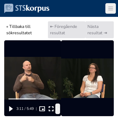
« Tillbaka till
⇤ Föregående
Nästa
sökresultatet
resultat
resultat ⇥
1x
3:11
/
5:49
|