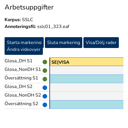
Arbetsuppgifter
Korpus:
SSLC
Annoteringsfil:
sslc01_323.eaf
Starta markering
Sluta markering
Visa/Dölj rader
Ändra videovyer
Glosa_DH S1
SE|VISA
Glosa_NonDH S1
Översättning S1
Glosa_DH S2
Glosa_NonDH S2
Översättning S2