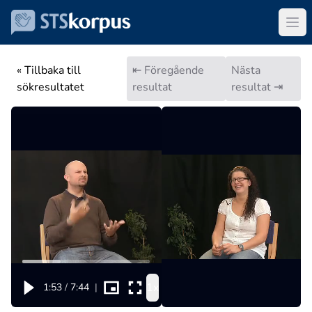
« Tillbaka till
⇤ Föregående
Nästa
sökresultatet
resultat
resultat ⇥
1x
1:53
/
7:44
|