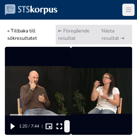
« Tillbaka till
⇤ Föregående
Nästa
sökresultatet
resultat
resultat ⇥
1x
1:20
/
7:44
|