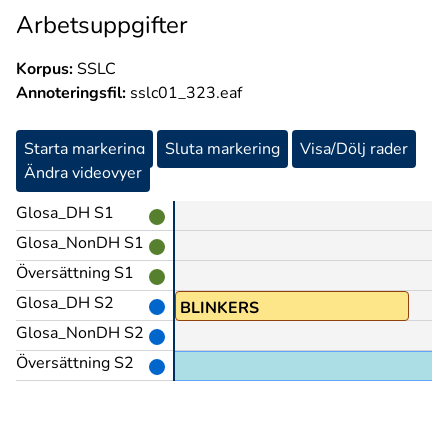
Arbetsuppgifter
Korpus:
SSLC
Annoteringsfil:
sslc01_323.eaf
Starta markering
Sluta markering
Visa/Dölj rader
Ändra videovyer
Glosa_DH S1
Glosa_NonDH S1
Översättning S1
Glosa_DH S2
BLINKERS
Glosa_NonDH S2
Översättning S2