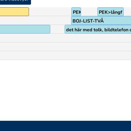
PEK>pekf
PEK>långf
BOJ-LIST-TVÅ
det här med tolk, bildtelefon o