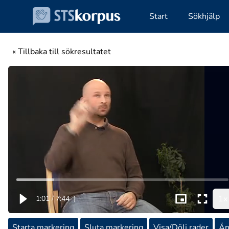
Start
Sökhjälp
« Tillbaka till sökresultatet
1x
1:01
/
7:44
|
Starta markering
Sluta markering
Visa/Dölj rader
Än