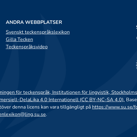
ANDRA WEBBPLATSER
Svenskt teckenspråkslexikon
Gilla Tecken
Teckenspråksvideo
ingen för teckenspråk, Institutionen för lingvistik, Stockholms
rsiell-DelaLika 4.0 Internationell (CC BY-NC-SA 4.0).
Base
utöver denna licens kan vara tillgängligt på
https://www.su.se/f
enlexikon@ling.su.se
.