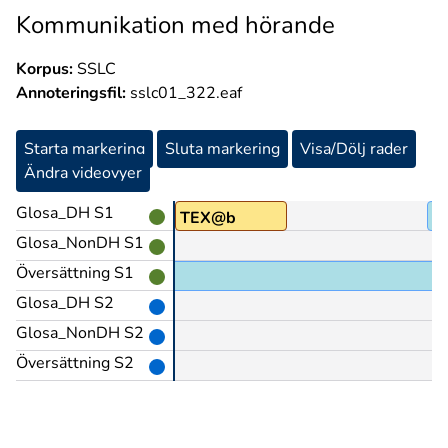
Kommunikation med hörande
Korpus:
SSLC
Annoteringsfil:
sslc01_322.eaf
Starta markering
Sluta markering
Visa/Dölj rader
Ändra videovyer
Glosa_DH S1
OCH
TEX@b
E
Glosa_NonDH S1
Översättning S1
Glosa_DH S2
Glosa_NonDH S2
Översättning S2