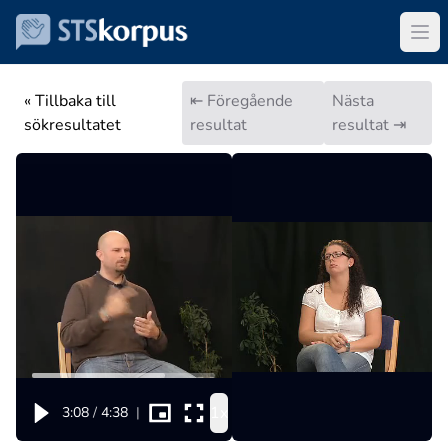
« Tillbaka till
⇤ Föregående
Nästa
sökresultatet
resultat
resultat ⇥
1x
3:08
/
4:38
|