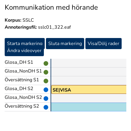
Kommunikation med hörande
Korpus:
SSLC
Annoteringsfil:
sslc01_322.eaf
Starta markering
Sluta markering
Visa/Dölj rader
Ändra videovyer
Glosa_DH S1
Glosa_NonDH S1
Översättning S1
Glosa_DH S2
SE|VISA
Glosa_NonDH S2
Översättning S2
asket) och så vidare,