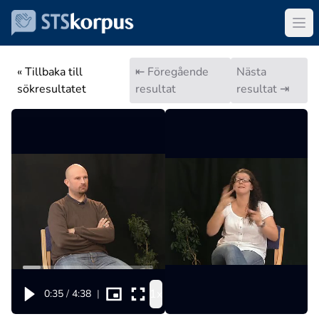
« Tillbaka till
⇤ Föregående
Nästa
sökresultatet
resultat
resultat ⇥
1x
0:35
/
4:38
|