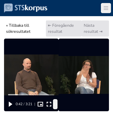
« Tillbaka till
⇤ Föregående
Nästa
sökresultatet
resultat
resultat ⇥
1x
0:42
/
3:21
|