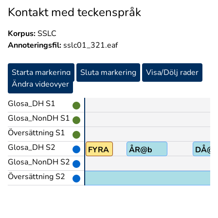
Kontakt med teckenspråk
Korpus:
SSLC
Annoteringsfil:
sslc01_321.eaf
Starta markering
Sluta markering
Visa/Dölj rader
Ändra videovyer
Glosa_DH S1
Glosa_NonDH S1
Översättning S1
Glosa_DH S2
FYRA
ÅR@b
DÅ@
Glosa_NonDH S2
Översättning S2