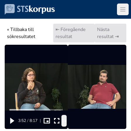
« Tillbaka till
⇤ Föregående
Nästa
sökresultatet
resultat
resultat ⇥
1x
3:52
/
8:17
|