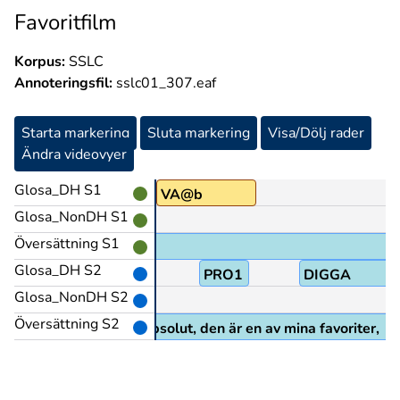
Favoritfilm
Korpus:
SSLC
Annoteringsfil:
sslc01_307.eaf
Starta markering
Sluta markering
Visa/Dölj rader
Ändra videovyer
Glosa_DH S1
DIGGA
VA@b
Glosa_NonDH S1
Översättning S1
Glosa_DH S2
PRO1
DIGGA
Glosa_NonDH S2
Översättning S2
Ja absolut, den är en av mina favoriter,