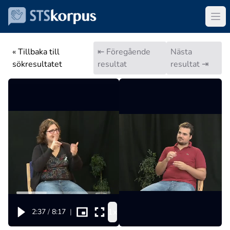
« Tillbaka till
⇤ Föregående
Nästa
sökresultatet
resultat
resultat ⇥
1x
2:37
/
8:17
|