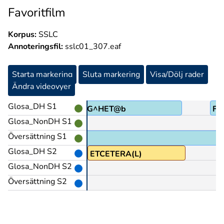
Favoritfilm
Korpus:
SSLC
Annoteringsfil:
sslc01_307.eaf
Starta markering
Sluta markering
Visa/Dölj rader
Ändra videovyer
Glosa_DH S1
VERKLIG^HET@b
FÅ
Glosa_NonDH S1
Översättning S1
Glosa_DH S2
ETCETERA(L)
Glosa_NonDH S2
Översättning S2