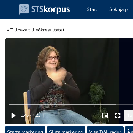
Start
Sökhjälp
« Tillbaka till sökresultatet
1x
3:45
/
4:22
|
Starta markering
Sluta markering
Visa/Dölj rader
Än