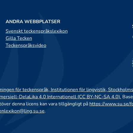
ANDRA WEBBPLATSER
Svenskt teckenspråkslexikon
Gilla Tecken
Teckenspråksvideo
ingen för teckenspråk, Institutionen för lingvistik, Stockholms
rsiell-DelaLika 4.0 Internationell (CC BY-NC-SA 4.0).
Base
utöver denna licens kan vara tillgängligt på
https://www.su.se/f
enlexikon@ling.su.se
.