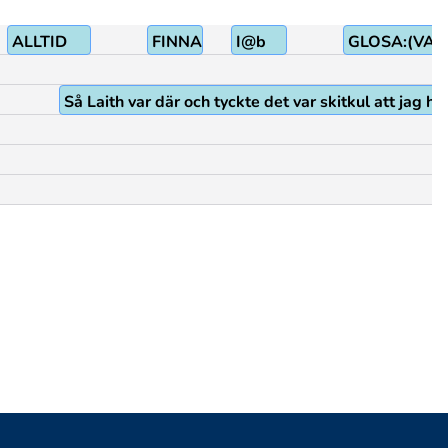
ALLTID
FINNAS
I@b
GLOSA:(VAR
Så Laith var där och tyckte det var skitkul att jag 