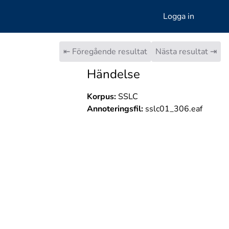
Logga in
⇤ Föregående resultat
Nästa resultat ⇥
Händelse
Korpus:
SSLC
Annoteringsfil:
sslc01_306.eaf