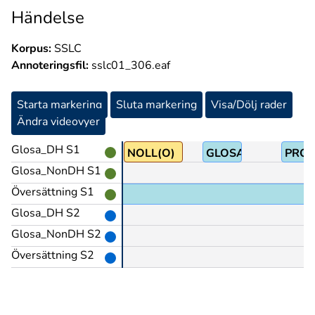
Händelse
Korpus:
SSLC
Annoteringsfil:
sslc01_306.eaf
Starta markering
Sluta markering
Visa/Dölj rader
Ändra videovyer
Glosa_DH S1
NOLL(O)
GLOSA:(NU@b)
PRO
Glosa_NonDH S1
Översättning S1
Glosa_DH S2
Glosa_NonDH S2
Översättning S2