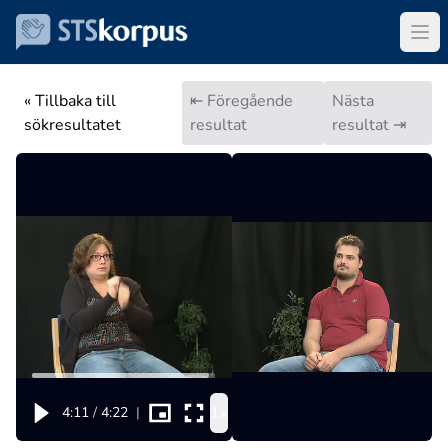
« Tillbaka till
⇤ Föregående
Nästa
sökresultatet
resultat
resultat ⇥
1x
4:11
/
4:22
|